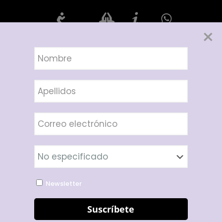
×
Rosario de hoy
Oraciones
Info
Compártelo
Bendición
de los
alimentos
Newsletter