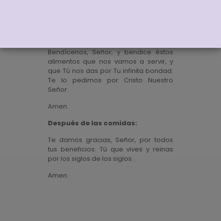
Antes de las comidas:
Bendícenos, Señor, y bendice éstos
alimentos que nos vamos a servir, y
que Tú nos das por Tu infinita bondad.
Te lo pedimos por Cristo Nuestro
Señor.
Amen.
Después de las comidas:
Te damos gracias, Señor, por todos
tus beneficios. Tú que vives y reinas
por los siglos de los siglos.
Amen.