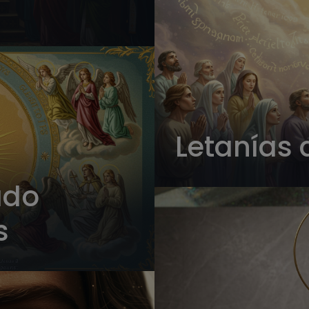
Letanías a
ado
s