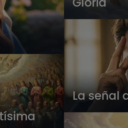
Gloria
La señal 
ntísima