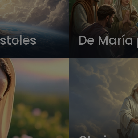
stoles
De María 