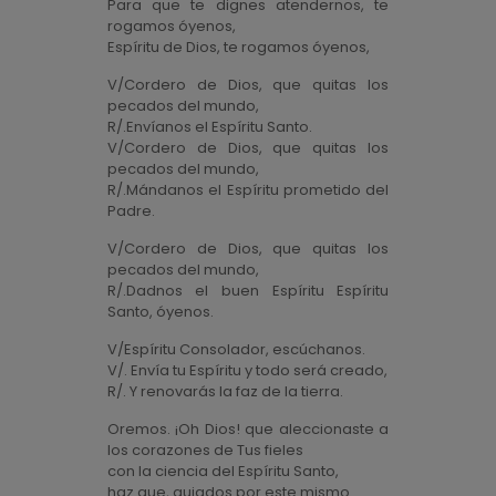
Para que te dignes atendernos, te
rogamos óyenos,
Espíritu de Dios, te rogamos óyenos,
V/Cordero de Dios, que quitas los
pecados del mundo,
R/.Envíanos el Espíritu Santo.
V/Cordero de Dios, que quitas los
pecados del mundo,
R/.Mándanos el Espíritu prometido del
Padre.
V/Cordero de Dios, que quitas los
pecados del mundo,
R/.Dadnos el buen Espíritu Espíritu
Santo, óyenos.
V/Espíritu Consolador, escúchanos.
V/. Envía tu Espíritu y todo será creado,
R/. Y renovarás la faz de la tierra.
Oremos. ¡Oh Dios! que aleccionaste a
los corazones de Tus fieles
con la ciencia del Espíritu Santo,
haz que, guiados por este mismo