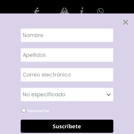
×
Rosario de hoy
Oraciones
Info
Compártelo
Letanías al
Espíritu
Santo
Newsletter