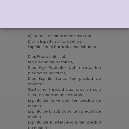
Señor, ten piedad de nosotros.
Jesucristo, ten piedad de nosotros.
R/. Señor, ten piedad de nosotros.
Divino Espíritu Santo, óyenos.
Espíritu Santo Paráclito, escúchanos.
Dios Padre celestial,
ten piedad de nosotros,
Dios Hijo Redentor del mundo, ten
piedad de nosotros,
Dios Espíritu Santo, ten piedad de
nosotros,
Santísima Trinidad que eres un sólo
Dios, ten piedad de nosotros,
Espíritu de la verdad, ten piedad de
nosotros,
Espíritu de la sabiduría, ten piedad de
nosotros,
Espíritu de la inteligencia, ten piedad
de nosotros,