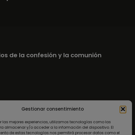
ios de la confesión y la comunión
todos los días
Gestionar consentimiento
er las mejores experiencias, utilizamos tecnologías como las
ntacto
ra almacenar y/o acceder a la información del dispositivo. El
ento de estas tecnologías nos permitirá procesar datos como el