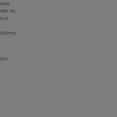
rados
alle de
tros
ntísima,
stro