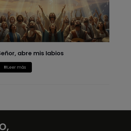
Señor, abre mis labios
Leer más
o,