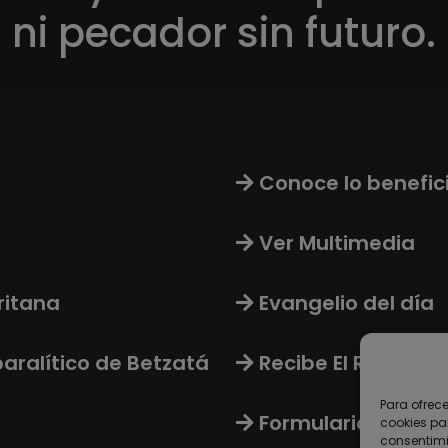
ni pecador sin futuro.
Conoce lo benefic
Ver Multimedia
ritana
Evangelio del día
paralítico de Betzatá
Recibe El Rosario 
Para ofrec
Formulario de Co
cookies pa
consentimi