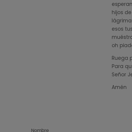
esperan
hijos de
lágrima
esos tu
muéstra
oh piad
Ruega p
Para qu
Señor Je
Amén
Nombre